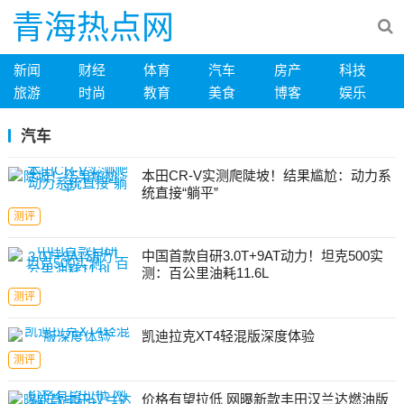
青海热点网
新闻
财经
体育
汽车
房产
科技
旅游
时尚
教育
美食
博客
娱乐
汽车
本田CR-V实测爬陡坡！结果尴尬：动力系
统直接“躺平”
测评
中国首款自研3.0T+9AT动力！坦克500实
测：百公里油耗11.6L
测评
凯迪拉克XT4轻混版深度体验
测评
价格有望拉低 网曝新款丰田汉兰达燃油版